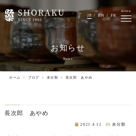
menu
JP
EN
FR
お知らせ
News
ホーム
ブログ
未分類
長次郎 あやめ
長次郎 あやめ
2021.4.12
未分類