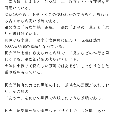
「南方録」によると、利休は「黒 渓蓀」という茶碗を三
回用いている。
渓蓀(あやめ)、おそらくこの使われたのであろうと思われ
る古くから名高い茶碗である。
箱の表に「長次郎焼 茶碗」 裏に「あやめ 旦」と千宗
旦が書付けている。
利休から宗旦、一翁宗守官休庵に伝わり、現在は熱海
MOA美術館の蔵品となっている。
長次郎外七種に数えられる名碗で、「禿」などの作行と同
じくする、長次郎茶碗の典型作といえる。
全体に小振りで愛らしい茶碗ではあるが。しっかりとした
重厚感をもっている。
長次郎特有のカセた黒釉の中に、茶褐色の窯変が表れてお
り、その銘の
「あやめ」を侘びの世界で表現したような茶碗である。
只今、昭楽窯公認の販売ウェブサイトで「長次郎 あや