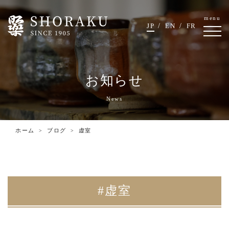
menu
JP
EN
FR
お知らせ
News
ホーム
ブログ
虚室
#虚室