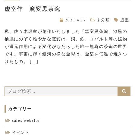
虚室作 窯変黒茶碗
2021.4.17
未分類
虚室
私、佐々木虚室が創作いたしました「窯変黒茶碗」漆黒の
柚肌にのぞく雅やかな窯変は、銅、鉄、コバルト等の鉱物
が還元作用による変化がもたらした唯一無為の茶碗の世界
です。宇宙に輝く銀河の様な金彩は、金箔を低温で焼きつ
けたもの。 […]
カテゴリー
sales website
イベント