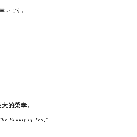
幸いです。
最大的榮幸。
The Beauty of Tea,”