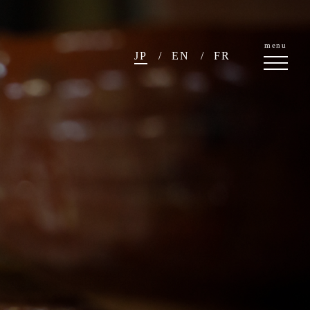
menu
JP
EN
FR