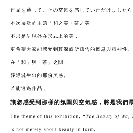
作品を通して、その空気を感じていただけましたら
本次展覽的主題「和之美・茶之美」，
不只是呈現外在形式上的美，
更希望大家能感受到其深處所蘊含的氣息與精神性。
在「和」與「茶」之間，
靜靜誕生出的那份美感。
若能透過作品，
讓您感受到那樣的氛圍與空氣感，將是我們
The theme of this exhibition,
“The Beauty of Wa, 
is not merely about beauty in form,