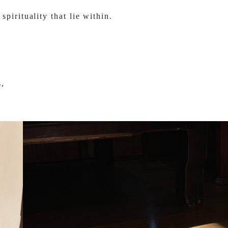
pirituality that lie within.
s,