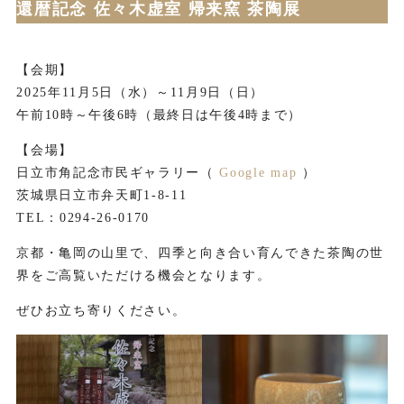
還暦記念 佐々木虚室 帰来窯 茶陶展
【会期】
2025年11月5日（水）～11月9日（日）
午前10時～午後6時（最終日は午後4時まで）
【会場】
日立市角記念市民ギャラリー（
Google map
）
茨城県日立市弁天町1-8-11
TEL：0294-26-0170
京都・亀岡の山里で、四季と向き合い育んできた茶陶の世
界をご高覧いただける機会となります。
ぜひお立ち寄りください。